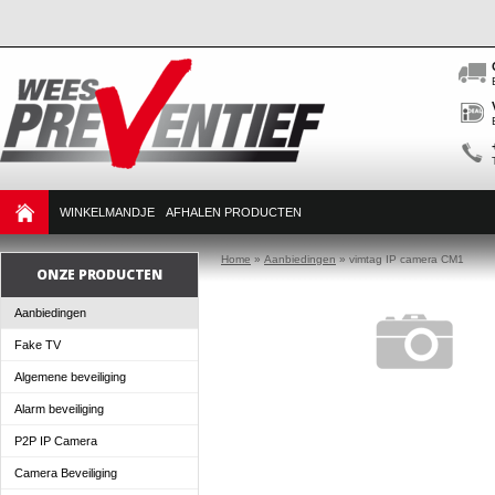
WINKELMANDJE
AFHALEN PRODUCTEN
Home
»
Aanbiedingen
»
vimtag IP camera CM1
ONZE PRODUCTEN
Aanbiedingen
Fake TV
Algemene beveiliging
Alarm beveiliging
P2P IP Camera
Camera Beveiliging