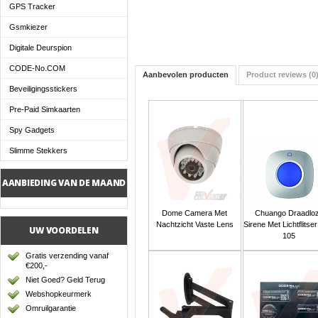
GPS Tracker
Gsmkiezer
Digitale Deurspion
CODE-No.COM
Aanbevolen producten
Product reviews (0
Beveiligingsstickers
Pre-Paid Simkaarten
Spy Gadgets
Slimme Stekkers
AANBIEDING VAN DE MAAND
Dome Camera Met
Chuango Draadlo
Nachtzicht Vaste Lens
Sirene Met Lichtflitse
UW VOORDELEN
105
Gratis verzending vanaf
€200,-
Niet Goed? Geld Terug
Webshopkeurmerk
Omruilgarantie