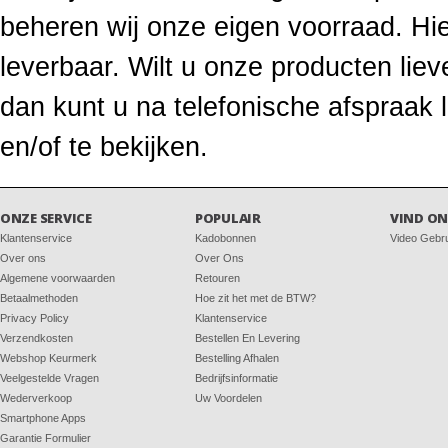
beheren wij onze eigen voorraad. Hie
leverbaar. Wilt u onze producten li
dan kunt u na telefonische afspraak
en/of te bekijken.
ONZE SERVICE
POPULAIR
VIND ON
Klantenservice
Kadobonnen
Video Gebr
Over ons
Over Ons
Algemene voorwaarden
Retouren
Betaalmethoden
Hoe zit het met de BTW?
Privacy Policy
Klantenservice
Verzendkosten
Bestellen En Levering
Webshop Keurmerk
Bestelling Afhalen
Veelgestelde Vragen
Bedrijfsinformatie
Wederverkoop
Uw Voordelen
Smartphone Apps
Garantie Formulier