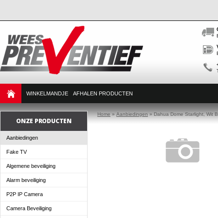
WINKELMANDJE
AFHALEN PRODUCTEN
Home
»
Aanbiedingen
»
Dahua Dome Starlight, Wit
ONZE PRODUCTEN
Aanbiedingen
Fake TV
Algemene beveiliging
Alarm beveiliging
P2P IP Camera
Camera Beveiliging