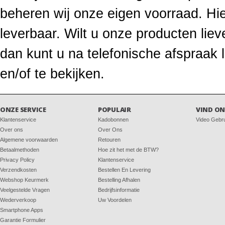
beheren wij onze eigen voorraad. Hie
leverbaar. Wilt u onze producten li
dan kunt u na telefonische afspraak
en/of te bekijken.
ONZE SERVICE
POPULAIR
VIND ON
Klantenservice
Kadobonnen
Video Gebr
Over ons
Over Ons
Algemene voorwaarden
Retouren
Betaalmethoden
Hoe zit het met de BTW?
Privacy Policy
Klantenservice
Verzendkosten
Bestellen En Levering
Webshop Keurmerk
Bestelling Afhalen
Veelgestelde Vragen
Bedrijfsinformatie
Wederverkoop
Uw Voordelen
Smartphone Apps
Garantie Formulier