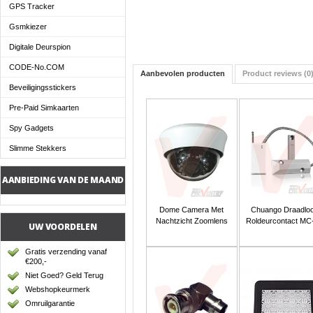
GPS Tracker
Gsmkiezer
Digitale Deurspion
CODE-No.COM
Aanbevolen producten
Product reviews (0
Beveiligingsstickers
Pre-Paid Simkaarten
Spy Gadgets
Slimme Stekkers
AANBIEDING VAN DE MAAND
Dome Camera Met
Chuango Draadlo
Nachtzicht Zoomlens
Roldeurcontact MC
UW VOORDELEN
Gratis verzending vanaf
€200,-
Niet Goed? Geld Terug
Webshopkeurmerk
Omruilgarantie