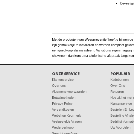
Bevestig
Met de producten van Weespreventief heeft u binnen de kor
zijn gemakkelijk te installeren en worden compleet gelev
een goedkoop alarmsysteem. Vanuit ons eigen magazijn be
showroom dan kunt u na telefonische afspraak langskom
ONZE SERVICE
POPULAIR
Klantenservice
Kadobonnen
Over ons
Over Ons
Algemene voorwaarden
Retouren
Betaalmethoden
Hoe zit het met
Privacy Policy
Klantenservice
Verzendkosten
Bestellen En Le
Webshop Keurmerk
Bestelling Afhal
Veelgestelde Vragen
Bedrijfsinformati
Wederverkoop
Uw Voordelen
Smartphone Apps