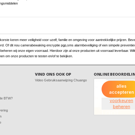
ingsmiddelen
ste keren meer veiligheid voor uzelf, familie en omgeving voor aantrekkelijke prijzen. Beveili
erd. Of dit nou camerabewaking encryptie pgp,sms alarmbeveiliging of een simpele preventieve
heren wij onze eigen voorraad. Hierdoor zijn al onze producten uit voorraad leverbaar. Wilt
en om onze producten te testen en/of te bekijken.
VIND ONS OOK OP
ONLINE BEOORDELI
Video Gebruiksaanwijzing Chuango
 de BTW?
vering
en
e