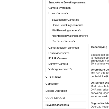
Stand-Alone Bewakingscamera
Camera Systemen
Losse Camera's
Beweegbare Camera's
Dome Bewakingscamera's
Mini Bewakingscamera's
Nachtzichtbewakingscamera's
Pro Serie Camera's
Beschrijving
Camerabeelden opnemen
Losse Accesoires
Zoekt u een dom
te monteren op
P2P IP Camera
zijn gewicht va
20m scherp wee
Dummy Camera
Verborgen camera's
Verstelbare L
Met een 2.8-12m
gebied duidelij
GPS Tracker
On Screen Dis
Gsmkiezer
Mede door het 
DNR ruisreducti
Digitale Deurspion
aanwezig tegenl
kabel verwerkt
CODE-No.COM
Dag en Nachtz
Beveiligingsstickers
Overdag heeft u