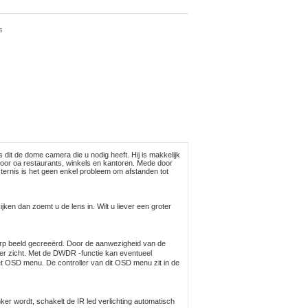
s
dit de dome camera die u nodig heeft. Hij is makkelijk
or oa restaurants, winkels en kantoren. Mede door
sternis is het geen enkel probleem om afstanden tot
jken dan zoemt u de lens in. Wilt u liever een groter
erp beeld gecreeërd. Door de aanwezigheid van de
lder zicht. Met de DWDR -functie kan eventueel
et OSD menu. De controller van dit OSD menu zit in de
nker wordt, schakelt de IR led verlichting automatisch