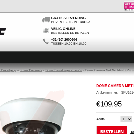
GRATIS VERZENDING
BOVEN E 200,- IN EUROPA
VEILIG ONLINE
BESTELLEN EN BETALEN
+31 (20) 2600604
TUSSEN 10:00 EN 18:00
Beveiliging
»
Losse Camera's
»
Dome Bewakingscamera's
»
Dome Camera Met Nachtzicht Zoo
DOME CAMERA MET 
Artikelnummer:
SKU161
€109,95
Aantal
BESTELLEN
To