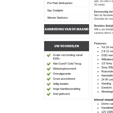
aan. Zo ziet u 
Pre-Paid Simkaarten
20 meter.
Spy Gadgets
Eenvoudig be
Met de flexibel
Slimme Stekkers
Doordat de ron
Beelden Beki
AANBIEDING VAN DE MAAND
Wilt u uw beel
camera direct 
Features:
UW VOORDELEN
Tot 20 me
2.8-12 m
Gratis verzending vanaf
OSD men
€200,-
Witbalans
1/3 Son
Niet Goed? Geld Terug
Sony Eff
Webshopkeurmerk
Ruisonde
Omruilgarantie
Aansluiti
Groot assortiment
24 IR Le
Voeding:
Veilig betalen
Gewicht:
Hoge klantbeoordeling
Afmeting
Snel geleverd
Inhoud verpak
Dome cam
Handleidi
12V 1000