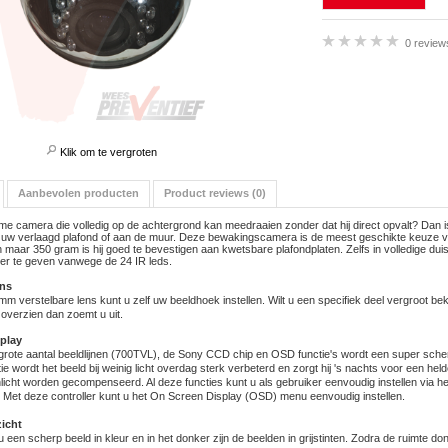
0 review
Klik om te vergroten
Aanbevolen producten
Product reviews (0)
e camera die volledig op de achtergrond kan meedraaien zonder dat hij direct opvalt? Dan is 
 uw verlaagd plafond of aan de muur. Deze bewakingscamera is de meest geschikte keuze vo
n maar 350 gram is hij goed te bevestigen aan kwetsbare plafondplaten. Zelfs in volledige dui
r te geven vanwege de 24 IR leds.
ens
m verstelbare lens kunt u zelf uw beeldhoek instellen. Wilt u een specifiek deel vergroot beki
k overzien dan zoemt u uit.
play
grote aantal beeldlijnen (700TVL), de Sony CCD chip en OSD functie's wordt een super sch
e wordt het beeld bij weinig licht overdag sterk verbeterd en zorgt hij 's nachts voor een he
icht worden gecompenseerd. Al deze functies kunt u als gebruiker eenvoudig instellen via h
. Met deze controller kunt u het On Screen Display (OSD) menu eenvoudig instellen.
icht
 een scherp beeld in kleur en in het donker zijn de beelden in grijstinten. Zodra de ruimte do