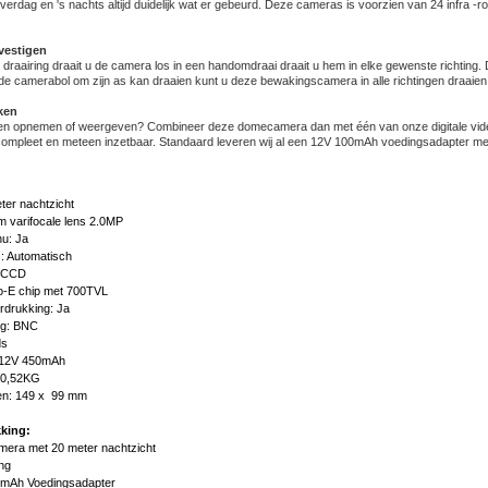
overdag en 's nachts altijd duidelijk wat er gebeurd. Deze cameras is voorzien van 24 infra -
vestigen
e draairing draait u de camera los in een handomdraai draait u hem in elke gewenste richting
de camerabol om zijn as kan draaien kunt u deze bewakingscamera in alle richtingen draaien
jken
den opnemen of weergeven? Combineer deze domecamera dan met één van onze digitale vide
compleet en meteen inzetbaar. Standaard leveren wij al een 12V 100mAh voedingsadapter mee 
ter nachtzicht
m varifocale lens 2.0MP
u: Ja
: Automatisch
y CCD
io-E chip met 700TVL
rdrukking: Ja
ng: BNC
ds
 12V 450mAh
 0,52KG
en: 149 x 99 mm
king:
era met 20 meter nachtzicht
ng
mAh Voedingsadapter