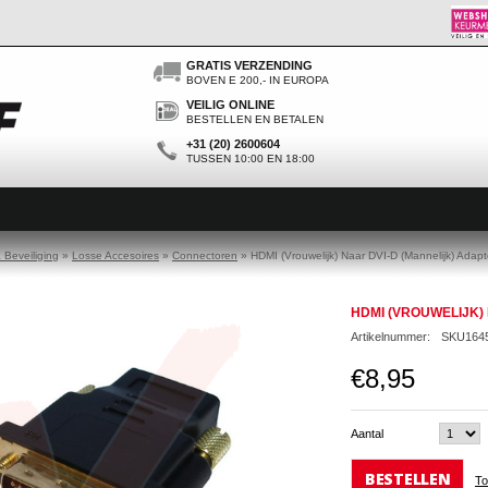
GRATIS VERZENDING
BOVEN E 200,- IN EUROPA
VEILIG ONLINE
BESTELLEN EN BETALEN
+31 (20) 2600604
TUSSEN 10:00 EN 18:00
Beveiliging
»
Losse Accesoires
»
Connectoren
»
HDMI (Vrouwelijk) Naar DVI-D (Mannelijk) Adapt
HDMI (VROUWELIJK)
Artikelnummer:
SKU164
€8,95
Aantal
BESTELLEN
To