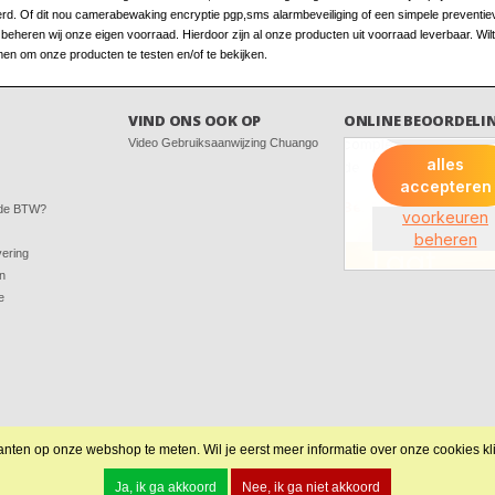
erd. Of dit nou camerabewaking encryptie pgp,sms alarmbeveiliging of een simpele preventieve
heren wij onze eigen voorraad. Hierdoor zijn al onze producten uit voorraad leverbaar. Wilt
en om onze producten te testen en/of te bekijken.
VIND ONS OOK OP
ONLINE BEOORDELI
Video Gebruiksaanwijzing Chuango
 de BTW?
vering
en
e
nten op onze webshop te meten. Wil je eerst meer informatie over onze cookies kl
Ja, ik ga akkoord
Nee, ik ga niet akkoord