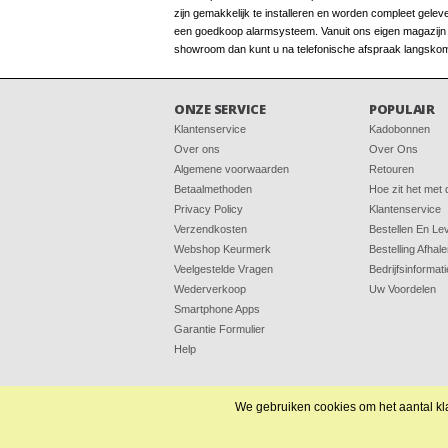
zijn gemakkelijk te installeren en worden compleet gelev
een goedkoop alarmsysteem. Vanuit ons eigen magazijn be
showroom dan kunt u na telefonische afspraak langskom
ONZE SERVICE
POPULAIR
Klantenservice
Kadobonnen
Over ons
Over Ons
Algemene voorwaarden
Retouren
Betaalmethoden
Hoe zit het met
Privacy Policy
Klantenservice
Verzendkosten
Bestellen En Le
Webshop Keurmerk
Bestelling Afhal
Veelgestelde Vragen
Bedrijfsinformati
Wederverkoop
Uw Voordelen
Smartphone Apps
Garantie Formulier
Help
We gebruiken cookies om het aantal kla