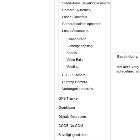
Stand-Alone Bewakingscamera
Camera Systemen
Losse Camera's
Camerabeelden opnemen
Losse Accesoires
Connectoren
Geheugenopslag
Kabels
Beschrijving
Video Balun
Voeding
Met deze vergu
schroefmechanis
P2P IP Camera
Dummy Camera
Verborgen camera's
GPS Tracker
Gsmkiezer
Digitale Deurspion
CODE-No.COM
Beveiligingsstickers