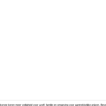
ste keren meer veiligheid voor uzelf, familie en omgeving voor aantrekkelijke prijzen. Beveili