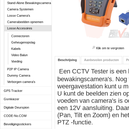
Stand-Alone Bewakingscamera
Camera Systemen
Losse Camera's
Camerabeelden opnemen
Losse Accesoires
Connectoren
Geheugenopslag
Klik om te vergroten
Kabels
Video Balun
Beschrijving
Aanbevolen producten
P
Voeding
P2P IP Camera
Een CCTV Tester is een h
Dummy Camera
bewakingscamera's. Nog 
Verborgen camera's
weergavestation kunt u m.
GPS Tracker
U kunt de beelden zien o
voeden van camera's is o
Gsmkiezer
een 12V aansluiting. Daar
Digitale Deurspion
(Pan, Tilt en Zoom) en h
CODE-No.COM
PTZ -functie.
Beveiligingsstickers