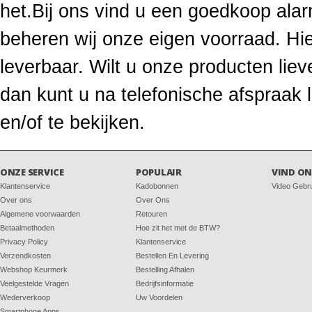
het.Bij ons vind u een goedkoop ala
beheren wij onze eigen voorraad. Hie
leverbaar. Wilt u onze producten li
dan kunt u na telefonische afspraak
en/of te bekijken.
ONZE SERVICE
POPULAIR
VIND ON
Klantenservice
Kadobonnen
Video Gebr
Over ons
Over Ons
Algemene voorwaarden
Retouren
Betaalmethoden
Hoe zit het met de BTW?
Privacy Policy
Klantenservice
Verzendkosten
Bestellen En Levering
Webshop Keurmerk
Bestelling Afhalen
Veelgestelde Vragen
Bedrijfsinformatie
Wederverkoop
Uw Voordelen
Smartphone Apps