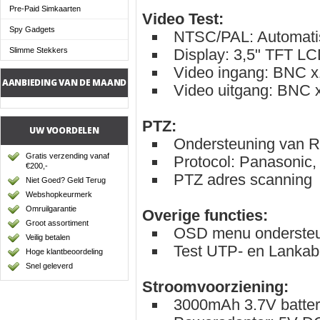
Pre-Paid Simkaarten
Video Test:
Spy Gadgets
NTSC/PAL: Automati
Display: 3,5" TFT L
Slimme Stekkers
Video ingang: BNC x
AANBIEDING VAN DE MAAND
Video uitgang: BNC 
PTZ:
UW VOORDELEN
Ondersteuning van 
Gratis verzending vanaf
Protocol: Panasonic,
€200,-
PTZ adres scanning
Niet Goed? Geld Terug
Webshopkeurmerk
Omruilgarantie
Overige functies:
Groot assortiment
OSD menu ondersteu
Veilig betalen
Test UTP- en Lankab
Hoge klantbeoordeling
Snel geleverd
Stroomvoorziening:
3000mAh 3.7V batter