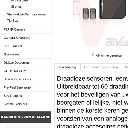
Accessoires
Sirenes
Stand-alone Alarmsystemen
Tip-Box
P2P IP Camera
Camera Beveiliging
GPS Tracker
Gsmkiezer
Klik om te vergroten
Digitale Deurspion
Beschrijving
Aanbevolen producten
P
CODE-No.COM
Draadloze sensoren, een
Beveiligingsstickers
Uitbreidbaar tot 60 draad
Pre-Paid Simkaarten
voor het beveiligen van u
Spy Gadgets
boorgaten of lelijke, niet
Slimme Stekkers
binnen de korste keren g
AANBIEDING VAN DE MAAND
voorzien van een analoge 
draadloze accesoires netj