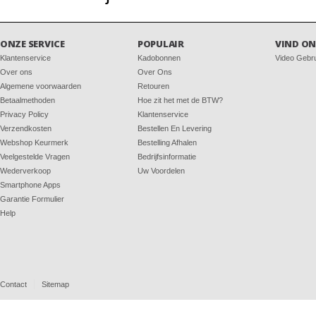
ONZE SERVICE
POPULAIR
VIND ON
Klantenservice
Kadobonnen
Video Gebr
Over ons
Over Ons
Algemene voorwaarden
Retouren
Betaalmethoden
Hoe zit het met de BTW?
Privacy Policy
Klantenservice
Verzendkosten
Bestellen En Levering
Webshop Keurmerk
Bestelling Afhalen
Veelgestelde Vragen
Bedrijfsinformatie
Wederverkoop
Uw Voordelen
Smartphone Apps
Garantie Formulier
Help
Contact
Sitemap