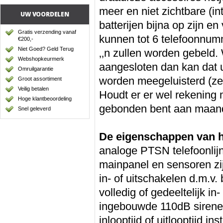
meer en niet zichtbare (i
UW VOORDELEN
batterijen bijna op zijn 
Gratis verzending vanaf
kunnen tot 6 telefoonnum
€200,-
Niet Goed? Geld Terug
‚‚n zullen worden gebeld.
Webshopkeurmerk
aangesloten dan kan dat 
Omruilgarantie
worden meegeluisterd (zeer
Groot assortiment
Veilig betalen
Houdt er er wel rekening 
Hoge klantbeoordeling
gebonden bent aan maande
Snel geleverd
De eigenschappen van h
analoge PTSN telefoonlij
mainpanel en sensoren zi
in- of uitschakelen d.m.v.
volledig of gedeeltelijk i
ingebouwde 110dB sirene
inlooptijd of uitlooptijd ins