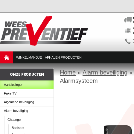
WINKELMANDJE
AFHALEN PRODUCTEN
Home
»
Alarm beveiliging
ONZE PRODUCTEN
Alarmsysteem
Aanbiedingen
Fake TV
Algemene beveiliging
Alarm beveiliging
Chuango
Basisset