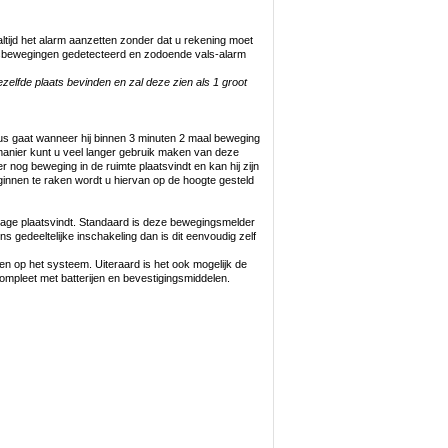
altijd het alarm aanzetten zonder dat u rekening moet
amsbewegingen gedetecteerd en zodoende vals-alarm
elfde plaats bevinden en zal deze zien als 1 groot
dus gaat wanneer hij binnen 3 minuten 2 maal beweging
 manier kunt u veel langer gebruik maken van deze
 nog beweging in de ruimte plaatsvindt en kan hij zijn
ginnen te raken wordt u hiervan op de hoogte gesteld
tage plaatsvindt. Standaard is deze bewegingsmelder
ens gedeeltelijke inschakeling dan is dit eenvoudig zelf
en op het systeem. Uiteraard is het ook mogelijk de
ompleet met batterijen en bevestigingsmiddelen.