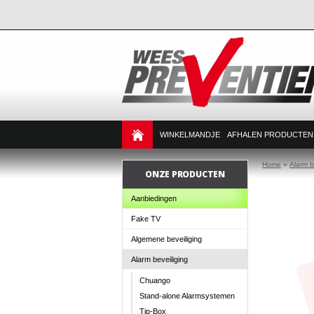
WINKELMANDJE
AFHALEN PRODUCTEN
Home
»
Alarm b
ONZE PRODUCTEN
Aanbiedingen
Fake TV
Algemene beveiliging
Alarm beveiliging
Chuango
Stand-alone Alarmsystemen
Tip-Box