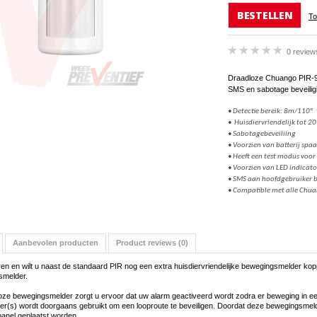
BESTELLEN
To
0 review
Draadloze Chuango PIR-91
SMS en sabotage beveilig
• Detectie bereik: 8m/110°
• Huisdiervriendelijk tot 20
• Sabotagebeveiliing
• Voorzien van batterij spa
• Heeft een test modus voor
• Voorzien van LED indicato
• SMS aan hoofdgebruiker 
• Compatible met alle Chu
Aanbevolen producten
Product reviews (0)
eren en wilt u naast de standaard PIR nog een extra huisdiervriendelijke bewegingsmelder 
smelder.
oze bewegingsmelder zorgt u ervoor dat uw alarm geactiveerd wordt zodra er beweging in e
r(s) wordt doorgaans gebruikt om een looproute te beveiligen. Doordat deze bewegingsmelde
panel geplaatst worden.