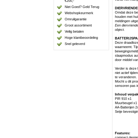
€200,-
Niet Goed? Geld Terug
DIERVRIENDE
Omdat deze bewe
Webshopkeurmerk
houden met hui
Omruilgarantie
meldingen uitge
Groot assortiment
Een diervriende
object.
Veilig betalen
Hoge klantbeoordeling
BATTERIJSP
Deze draadloze 
Snel geleverd
waarneemt. Tijd
bewegingsmelder
slaapmodus auto
door middel va
Verder is deze
niet actief tijd
te veranderen.
Mocht u dit pro
sensoren pas in
Inhoud verpak
PIR 910 x1
Muurbeugel x1
AA-Batterijen 2
Setje bevestig
Features:
compact desig