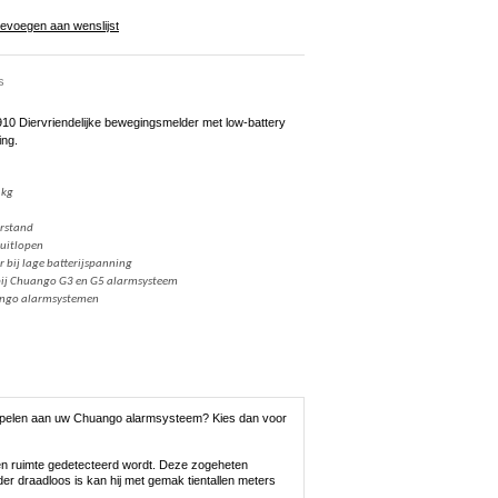
evoegen aan wenslijst
s
0 Diervriendelijke bewegingsmelder met low-battery
ing.
 kg
arstand
 uitlopen
r bij lage batterijspanning
bij Chuango G3 en G5 alarmsysteem
ango alarmsystemen
koppelen aan uw Chuango alarmsysteem? Kies dan voor
en ruimte gedetecteerd wordt. Deze zogeheten
r draadloos is kan hij met gemak tientallen meters