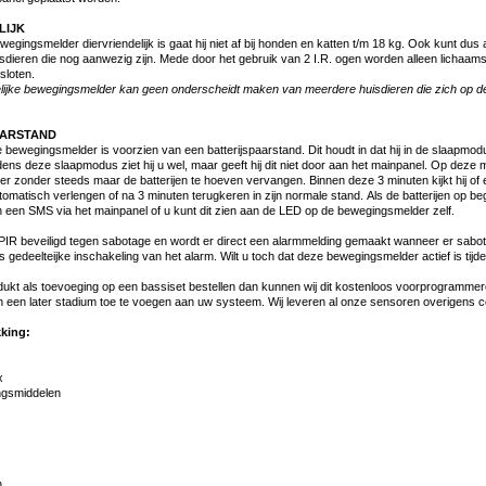
LIJK
gingsmelder diervriendelijk is gaat hij niet af bij honden en katten t/m 18 kg. Ook kunt dus 
sdieren die nog aanwezig zijn. Mede door het gebruik van 2 I.R. ogen worden alleen licha
sloten.
lijke bewegingsmelder kan geen onderscheidt maken van meerdere huisdieren die zich op dez
AARSTAND
bewegingsmelder is voorzien van een batterijspaarstand. Dit houdt in dat hij in de slaapmo
ens deze slaapmodus ziet hij u wel, maar geeft hij dit niet door aan het mainpanel. Op deze
 zonder steeds maar de batterijen te hoeven vervangen. Binnen deze 3 minuten kijkt hij of er
matisch verlengen of na 3 minuten terugkeren in zijn normale stand. Als de batterijen op be
n een SMS via het mainpanel of u kunt dit zien aan de LED op de bewegingsmelder zelf.
 PIR beveiligd tegen sabotage en wordt er direct een alarmmelding gemaakt wanneer er sabo
ens gedeelteijke inschakeling van het alarm. Wilt u toch dat deze bewegingsmelder actief is tijd
dukt als toevoeging op een bassiset bestellen dan kunnen wij dit kostenloos voorprogrammer
 een later stadium toe te voegen aan uw systeem. Wij leveren al onze sensoren overigens c
king:
x
ingsmiddelen
n