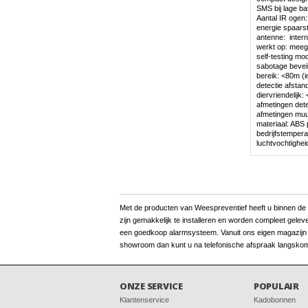
SMS bij lage ba
Aantal IR ogen:
energie spaars
antenne: intern
werkt op: meege
self-testing mo
sabotage beveil
bereik: <80m (i
detectie afstand
diervriendelijk:
afmetingen det
afmetingen muu
materiaal: ABS 
bedrijfstemper
luchtvochtigh
Met de producten van Weespreventief heeft u binnen de kor
zijn gemakkelijk te installeren en worden compleet gelev
een goedkoop alarmsysteem. Vanuit ons eigen magazijn be
showroom dan kunt u na telefonische afspraak langskom
ONZE SERVICE
POPULAIR
Klantenservice
Kadobonnen