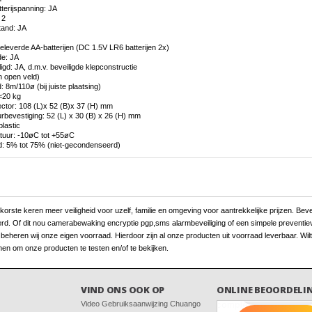
tterijspanning: JA
 2
tand: JA
leverde AA-batterijen (DC 1.5V LR6 batterijen 2x)
de: JA
igd: JA, d.m.v. beveiligde klepconstructie
n open veld)
: 8m/110ø (bij juiste plaatsing)
 <20 kg
ector: 108 (L)x 52 (B)x 37 (H) mm
rbevestiging: 52 (L) x 30 (B) x 26 (H) mm
plastic
atuur: -10øC tot +55øC
eid: 5% tot 75% (niet-gecondenseerd)
ste keren meer veiligheid voor uzelf, familie en omgeving voor aantrekkelijke prijzen. Beveili
erd. Of dit nou camerabewaking encryptie pgp,sms alarmbeveiliging of een simpele preventieve
heren wij onze eigen voorraad. Hierdoor zijn al onze producten uit voorraad leverbaar. Wilt
en om onze producten te testen en/of te bekijken.
VIND ONS OOK OP
ONLINE BEOORDELI
Video Gebruiksaanwijzing Chuango