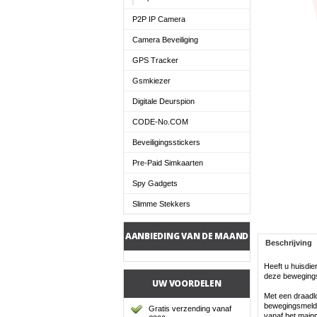
P2P IP Camera
Camera Beveiliging
GPS Tracker
Gsmkiezer
Digitale Deurspion
CODE-No.COM
Beveiligingsstickers
Pre-Paid Simkaarten
Spy Gadgets
Slimme Stekkers
AANBIEDING VAN DE MAAND
Beschrijving
Heeft u huisdi
deze beweging
UW VOORDELEN
Met een draadl
bewegingsmelde
Gratis verzending vanaf
vanaf het main