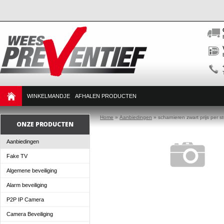
WINKELMANDJE
AFHALEN PRODUCTEN
Home
»
Aanbiedingen
»
scharnieren zwart prijs per s
ONZE PRODUCTEN
Aanbiedingen
Fake TV
Algemene beveiliging
Alarm beveiliging
P2P IP Camera
Camera Beveiliging