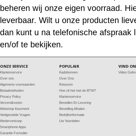
beheren wij onze eigen voorraad. Hie
leverbaar. Wilt u onze producten li
dan kunt u na telefonische afspraak
en/of te bekijken.
ONZE SERVICE
POPULAIR
VIND ON
Klantenservice
Kadobonnen
Video Gebr
Over ons
Over Ons
Algemene voorwaarden
Retouren
Betaalmethoden
Hoe zit het met de BTW?
Privacy Policy
Klantenservice
Verzendkosten
Bestellen En Levering
Webshop Keurmerk
Bestelling Afhalen
Veelgestelde Vragen
Bedrijfsinformatie
Wederverkoop
Uw Voordelen
Smartphone Apps
Garantie Formulier