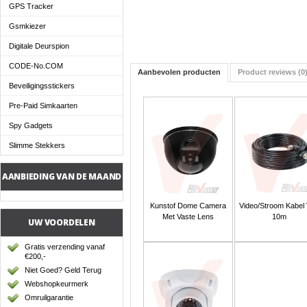
GPS Tracker
Gsmkiezer
Digitale Deurspion
CODE-No.COM
Aanbevolen producten
Product reviews (0
Beveiligingsstickers
Pre-Paid Simkaarten
Spy Gadgets
Slimme Stekkers
AANBIEDING VAN DE MAAND
Kunstof Dome Camera
Video/Stroom Kabel
Met Vaste Lens
10m
UW VOORDELEN
Gratis verzending vanaf
€200,-
Niet Goed? Geld Terug
Webshopkeurmerk
Omruilgarantie