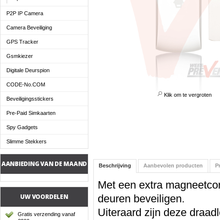
P2P IP Camera
Camera Beveiliging
GPS Tracker
Gsmkiezer
Digitale Deurspion
CODE-No.COM
Klik om te vergroten
Beveiligingsstickers
Pre-Paid Simkaarten
Spy Gadgets
Slimme Stekkers
AANBIEDING VAN DE MAAND
Beschrijving
Aanbevolen producten
P
Met een extra magneetco
UW VOORDELEN
deuren beveiligen.
Uiteraard zijn deze draad
Gratis verzending vanaf