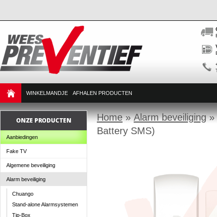
WINKELMANDJE
AFHALEN PRODUCTEN
Home
»
Alarm beveiliging
ONZE PRODUCTEN
Battery SMS)
Aanbiedingen
Fake TV
Algemene beveiliging
Alarm beveiliging
Chuango
Stand-alone Alarmsystemen
Tip-Box