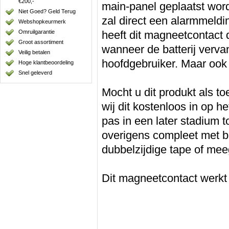
€200,-
main-panel geplaatst word
Niet Goed? Geld Terug
zal direct een alarmmeld
Webshopkeurmerk
Omruilgarantie
heeft dit magneetcontact d
Groot assortiment
wanneer de batterij verv
Veilig betalen
hoofdgebruiker. Maar ook 
Hoge klantbeoordeling
Snel geleverd
Mocht u dit produkt als 
wij dit kostenloos in op h
pas in een later stadium 
overigens compleet met ba
dubbelzijdige tape of me
Dit magneetcontact werkt