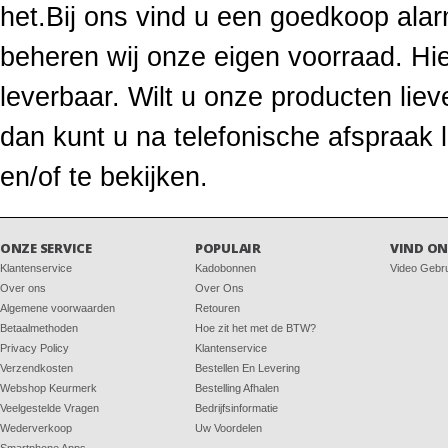
het.Bij ons vind u een goedkoop ala
beheren wij onze eigen voorraad. Hie
leverbaar. Wilt u onze producten li
dan kunt u na telefonische afspraak
en/of te bekijken.
ONZE SERVICE
POPULAIR
VIND ON
Klantenservice
Kadobonnen
Video Gebr
Over ons
Over Ons
Algemene voorwaarden
Retouren
Betaalmethoden
Hoe zit het met de BTW?
Privacy Policy
Klantenservice
Verzendkosten
Bestellen En Levering
Webshop Keurmerk
Bestelling Afhalen
Veelgestelde Vragen
Bedrijfsinformatie
Wederverkoop
Uw Voordelen