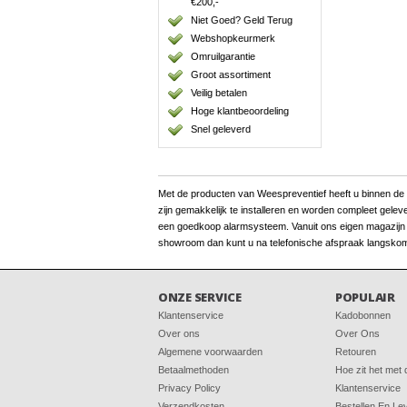
€200,-
Niet Goed? Geld Terug
Webshopkeurmerk
Omruilgarantie
Groot assortiment
Veilig betalen
Hoge klantbeoordeling
Snel geleverd
Met de producten van Weespreventief heeft u binnen de kor
zijn gemakkelijk te installeren en worden compleet gelev
een goedkoop alarmsysteem. Vanuit ons eigen magazijn be
showroom dan kunt u na telefonische afspraak langskom
ONZE SERVICE
POPULAIR
Klantenservice
Kadobonnen
Over ons
Over Ons
Algemene voorwaarden
Retouren
Betaalmethoden
Hoe zit het met
Privacy Policy
Klantenservice
Verzendkosten
Bestellen En Le