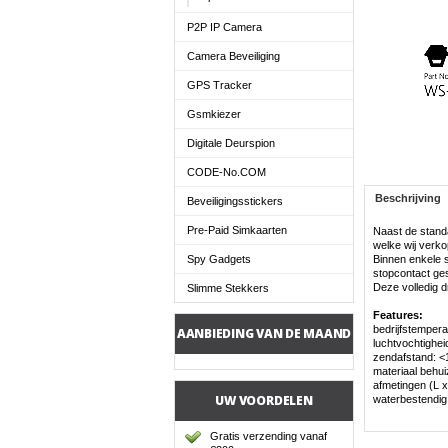
P2P IP Camera
Camera Beveiliging
GPS Tracker
Gsmkiezer
Digitale Deurspion
CODE-No.COM
Beschrijving
Beveiligingsstickers
Pre-Paid Simkaarten
Naast de standa
welke wij verko
Spy Gadgets
Binnen enkele s
stopcontact ges
Deze volledig d
Slimme Stekkers
Features:
bedrijfstemper
AANBIEDING VAN DE MAAND
luchtvochtighe
zendafstand: <
materiaal behui
afmetingen (L x
UW VOORDELEN
waterbestendig
Gratis verzending vanaf