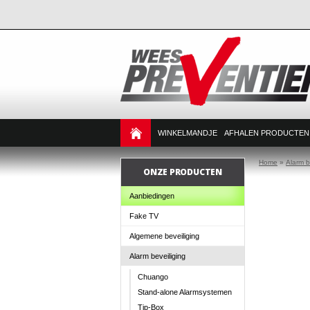
WINKELMANDJE
AFHALEN PRODUCTEN
Home
»
Alarm b
ONZE PRODUCTEN
Aanbiedingen
Fake TV
Algemene beveiliging
Alarm beveiliging
Chuango
Stand-alone Alarmsystemen
Tip-Box