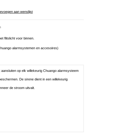
evoegen aan wenslijst
s
 flitslicht voor binnen.
le Chuango alarmsystemen en accesoires)
cht aansluiten op elk willekeurig Chuango alarmsysteem
eschermen. De sirene dient in een willekeurig
nneer de stroom uitvalt.