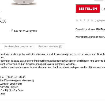
BESTELLEN
To
0 review
Draadloze sirene 110dB met
Klik om te vergroten
(werkt uitsluitend op al
Aanbevolen producten
Product reviews (0)
ard sirene die ingebouwd zit in elke alarmmodule kunt u altijd een externe sirene met flitsli
pen.
econden is deze extra sirene ingeleerd om zodoende uw locatie en bezittingen nog beter te b
topt te worden en kan hierdoor makkelijk overal geplaatst worden..
raadloos werkende sirene is voorzien van een back-up stroomadapter welke blijft werken wa
atuur: -30øC tot +70øC
id: <80% (niet-gecondenseerd)
100m (in open veld)
zing: ABS plastic,
 B x H): 9 x 0 x 0mm
: nee