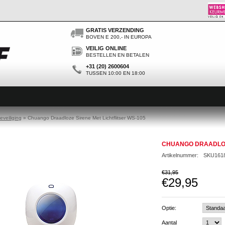
GRATIS VERZENDING
BOVEN E 200,- IN EUROPA
VEILIG ONLINE
BESTELLEN EN BETALEN
+31 (20) 2600604
TUSSEN 10:00 EN 18:00
eveiliging
»
Chuango Draadloze Sirene Met Lichtflitser WS-105
CHUANGO DRAADLOZE
Artikelnummer:
SKU161
€31,95
€29,95
Optie:
Aantal