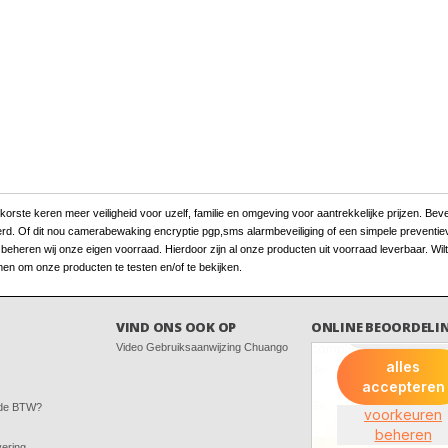
ste keren meer veiligheid voor uzelf, familie en omgeving voor aantrekkelijke prijzen. Beveili
erd. Of dit nou camerabewaking encryptie pgp,sms alarmbeveiliging of een simpele preventieve
heren wij onze eigen voorraad. Hierdoor zijn al onze producten uit voorraad leverbaar. Wilt
en om onze producten te testen en/of te bekijken.
VIND ONS OOK OP
ONLINE BEOORDELI
Video Gebruiksaanwijzing Chuango
 de BTW?
vering