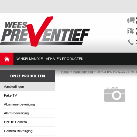
WINKELMANDJE
AFHALEN PRODUCTEN
Home
»
Aanbiedingen
»
Dahua IPC-HDW1320S ref.
ONZE PRODUCTEN
Aanbiedingen
Fake TV
Algemene beveiliging
Alarm beveiliging
P2P IP Camera
Camera Beveiliging