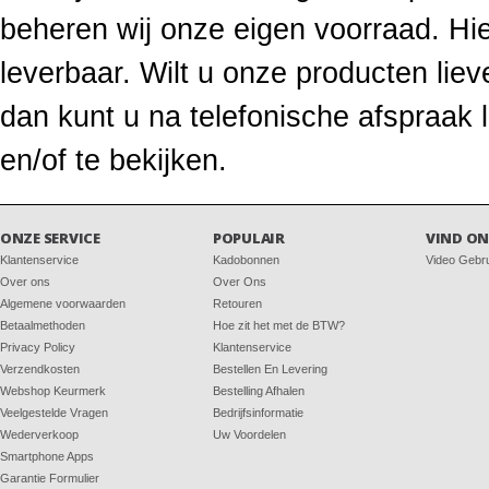
beheren wij onze eigen voorraad. Hie
leverbaar. Wilt u onze producten li
dan kunt u na telefonische afspraak
en/of te bekijken.
ONZE SERVICE
POPULAIR
VIND ON
Klantenservice
Kadobonnen
Video Gebr
Over ons
Over Ons
Algemene voorwaarden
Retouren
Betaalmethoden
Hoe zit het met de BTW?
Privacy Policy
Klantenservice
Verzendkosten
Bestellen En Levering
Webshop Keurmerk
Bestelling Afhalen
Veelgestelde Vragen
Bedrijfsinformatie
Wederverkoop
Uw Voordelen
Smartphone Apps
Garantie Formulier