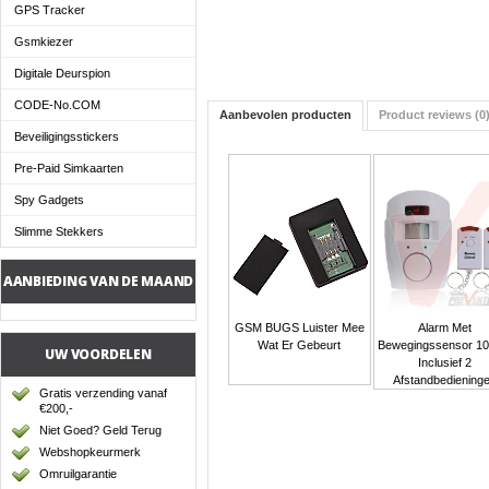
GPS Tracker
Gsmkiezer
Digitale Deurspion
CODE-No.COM
Aanbevolen producten
Product reviews (0
Beveiligingsstickers
Pre-Paid Simkaarten
Spy Gadgets
Slimme Stekkers
AANBIEDING VAN DE MAAND
GSM BUGS Luister Mee
Alarm Met
Wat Er Gebeurt
Bewegingssensor 1
UW VOORDELEN
Inclusief 2
Afstandbediening
Gratis verzending vanaf
€200,-
Niet Goed? Geld Terug
Webshopkeurmerk
Omruilgarantie