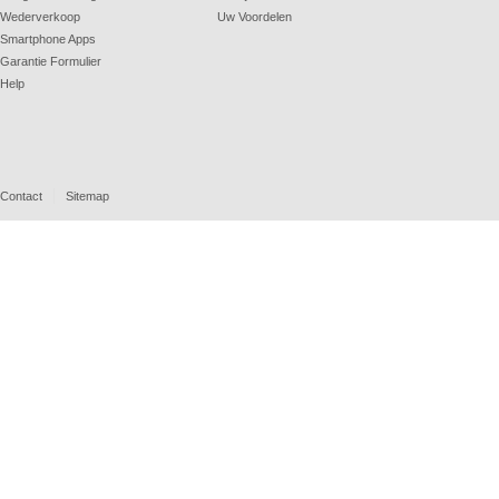
Wederverkoop
Uw Voordelen
Smartphone Apps
Garantie Formulier
Help
Contact
Sitemap