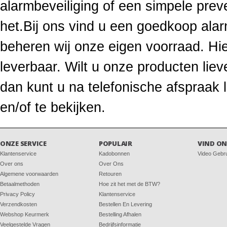
alarmbeveiliging of een simpele prev
het.Bij ons vind u een goedkoop ala
beheren wij onze eigen voorraad. Hie
leverbaar. Wilt u onze producten li
dan kunt u na telefonische afspraak
en/of te bekijken.
ONZE SERVICE
POPULAIR
VIND ON
Klantenservice
Kadobonnen
Video Gebr
Over ons
Over Ons
Algemene voorwaarden
Retouren
Betaalmethoden
Hoe zit het met de BTW?
Privacy Policy
Klantenservice
Verzendkosten
Bestellen En Levering
Webshop Keurmerk
Bestelling Afhalen
Veelgestelde Vragen
Bedrijfsinformatie