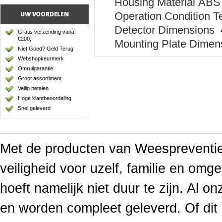
Housing Material
ABS 
UW VOORDELEN
Operation Condition
Te
Detector Dimensions
Gratis verzending vanaf
€200,-
Mounting Plate Dimen
Niet Goed? Geld Terug
Webshopkeurmerk
Omruilgarantie
Groot assortiment
Veilig betalen
Hoge klantbeoordeling
Snel geleverd
Met de producten van Weespreventief
veiligheid voor uzelf, familie en omge
hoeft namelijk niet duur te zijn. Al o
en worden compleet geleverd. Of di