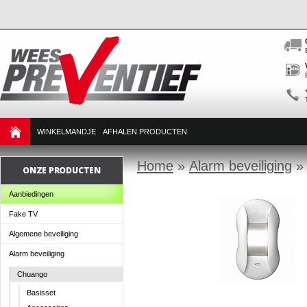
WINKELMANDJE
AFHALEN PRODUCTEN
Home
»
Alarm beveiliging
ONZE PRODUCTEN
Aanbiedingen
Fake TV
Algemene beveiliging
Alarm beveiliging
Chuango
Basisset