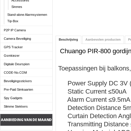
Accessoires
Sirenes
Stand-alone Alarmsystemen
Tip-Box
P2P IP Camera
Camera Beveiliging
Beschrijving
Aanbevolen producten
P
GPS Tracker
Chuango PIR-800 gordij
Gsmkiezer
Digitale Deurspion
Toepassingen bij
balkons
,
CODE-No.COM
Beveiligingsstickers
Power Supply
DC 3V (
Pre-Paid Simkaarten
Static Current
≤50uA
Alarm Current
≤9.5mA
Spy Gadgets
Detection Distance
5
Slimme Stekkers
Curtain Detection Ang
AANBIEDING VAN DE MAAND
Transmitting Distance