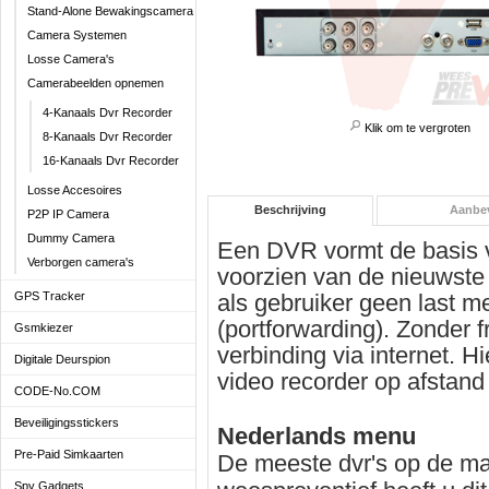
Stand-Alone Bewakingscamera
Camera Systemen
Losse Camera's
Camerabeelden opnemen
4-Kanaals Dvr Recorder
Klik om te vergroten
8-Kanaals Dvr Recorder
16-Kanaals Dvr Recorder
Losse Accesoires
Beschrijving
Aanbe
P2P IP Camera
Dummy Camera
Een DVR vormt de basis 
Verborgen camera's
voorzien van de nieuwste 
GPS Tracker
als gebruiker geen last m
(portforwarding). Zonder 
Gsmkiezer
verbinding via internet. H
Digitale Deurspion
video recorder op afstan
CODE-No.COM
Beveiligingsstickers
Nederlands menu
Pre-Paid Simkaarten
De meeste dvr's op de ma
Spy Gadgets