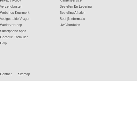
Privacy Policy
Klantenservice
Verzendkosten
Bestellen En Levering
Webshop Keurmerk
Bestelling Afhalen
Veelgestelde Vragen
Bedrijfsinformatie
Wederverkoop
Uw Voordelen
Smartphone Apps
Garantie Formulier
Help
Contact
Sitemap