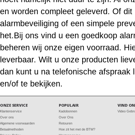
en worden compleet geleverd. Of di
alarmbeveiliging of een simpele prev
het.Bij ons vind u een goedkoop ala
beheren wij onze eigen voorraad. Hie
leverbaar. Wilt u onze producten li
dan kunt u na telefonische afspraak
en/of te bekijken.
ONZE SERVICE
POPULAIR
VIND ON
Klantenservice
Kadobonnen
Video Gebr
Over ons
Over Ons
Algemene voorwaarden
Retouren
Betaalmethoden
Hoe zit het met de BTW?