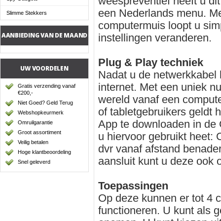
weespreventief heeft u di
een Nederlands menu. Me
Slimme Stekkers
computermuis loopt u sim
AANBIEDING VAN DE MAAND
instellingen veranderen.
Plug & Play techniek
UW VOORDELEN
Nadat u de netwerkkabel 
internet. Met een uniek n
Gratis verzending vanaf
€200,-
wereld vanaf een compute
Niet Goed? Geld Terug
of tabletgebruikers geldt 
Webshopkeurmerk
App te downloaden in de 
Omruilgarantie
Groot assortiment
u hiervoor gebruikt heet:
Veilig betalen
dvr vanaf afstand benade
Hoge klantbeoordeling
aansluit kunt u deze ook 
Snel geleverd
Toepassingen
Op deze kunnen er tot 4 
functioneren. U kunt als 