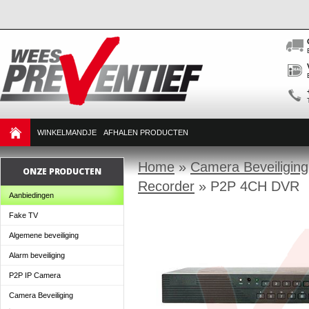
WINKELMANDJE
AFHALEN PRODUCTEN
Home
»
Camera Beveiliging
ONZE PRODUCTEN
Recorder
»
P2P 4CH DVR
Aanbiedingen
Fake TV
Algemene beveiliging
Alarm beveiliging
P2P IP Camera
Camera Beveiliging